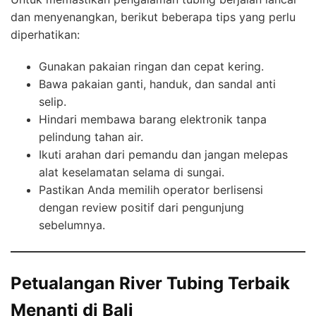
dan menyenangkan, berikut beberapa tips yang perlu
diperhatikan:
Gunakan pakaian ringan dan cepat kering.
Bawa pakaian ganti, handuk, dan sandal anti
selip.
Hindari membawa barang elektronik tanpa
pelindung tahan air.
Ikuti arahan dari pemandu dan jangan melepas
alat keselamatan selama di sungai.
Pastikan Anda memilih operator berlisensi
dengan review positif dari pengunjung
sebelumnya.
Petualangan River Tubing Terbaik
Menanti di Bali