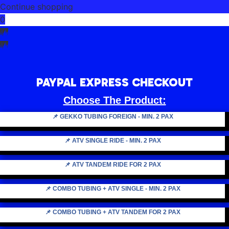
Continue shopping
0
PAYPAL EXPRESS CHECKOUT
Choose The Product:
📌 GEKKO TUBING FOREIGN - MIN. 2 PAX
📌 ATV SINGLE RIDE - MIN. 2 PAX
📌 ATV TANDEM RIDE FOR 2 PAX
📌 COMBO TUBING + ATV SINGLE - MIN. 2 PAX
📌 COMBO TUBING + ATV TANDEM FOR 2 PAX