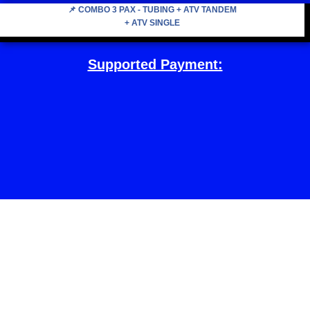
📌 COMBO 3 PAX - TUBING + ATV TANDEM
+ ATV SINGLE
Supported Payment: