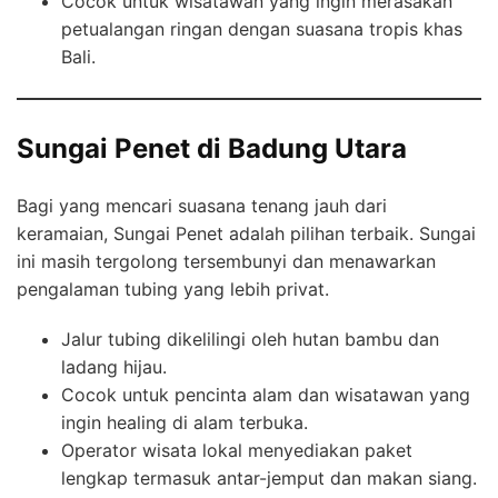
Cocok untuk wisatawan yang ingin merasakan
petualangan ringan dengan suasana tropis khas
Bali.
Sungai Penet di Badung Utara
Bagi yang mencari suasana tenang jauh dari
keramaian, Sungai Penet adalah pilihan terbaik. Sungai
ini masih tergolong tersembunyi dan menawarkan
pengalaman tubing yang lebih privat.
Jalur tubing dikelilingi oleh hutan bambu dan
ladang hijau.
Cocok untuk pencinta alam dan wisatawan yang
ingin healing di alam terbuka.
Operator wisata lokal menyediakan paket
lengkap termasuk antar-jemput dan makan siang.